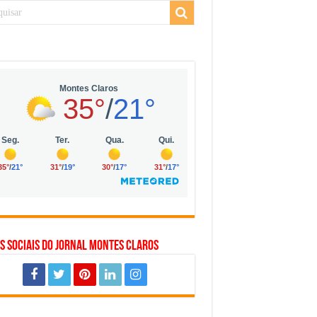
 da Vila Olímpia, em São Paulo
 mil no digital
 solar, eólica e hidrogênio verde
s Sociais do Jornal Montes Claros