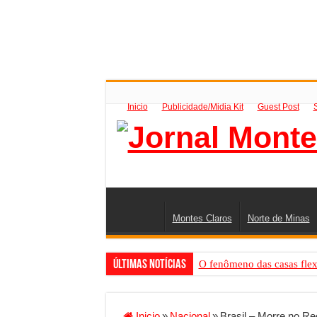
Inicio
Publicidade/Midia Kit
Guest Post
Montes Claros
Norte de Minas
Últimas Notícias
O fenômeno das casas flex
Criador de Sites ou VPS: co
Conheça a melhor empresa 
Inicio
»
Nacional
»
Brasil – Morre no Re