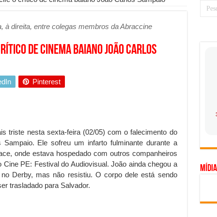
 prioridade diante do avanço das tecnologias conectadas
, à direita, entre colegas membros da Abraccine
hadores desconfia dos canais de denúncia das empresas
a força no Brasil com a chegada da VIVAMOMENTO ao polo empresarial
crítico de cinema baiano João Carlos
Cerco Contra Streamings Piratas: Entenda o Bloqueio e o Que Muda
 nacional: como Jaque Rosa ensina tarólogas a faturarem mais de R$ 10
edIn
Pinterest
ando vale mais a pena investir em móveis personalizados?
o planejar sua trajetória acadêmica e profissional
gica: como usar dados e regulamentações a seu favor
s triste nesta sexta-feira (02/05) com o falecimento do
mpa chega para brasileiros: ZCT traz oportunidades de lucro seguro com
 Sampaio. Ele sofreu um infarto fulminante durante a
alace, onde estava hospedado com outros companheiros
. Ferro: guia completo para escolher o portão ideal para seu imóvel
o Cine PE: Festival do Audiovisual. João ainda chegou a
Mídia
ercepção do consumidor: como marcas evitam ruídos no mercado
 no Derby, mas não resistiu. O corpo dele está sendo
ser trasladado para Salvador.
ia de Especialistas Independentes