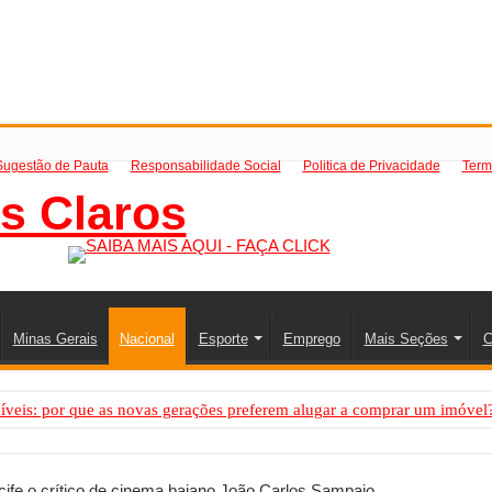
Sugestão de Pauta
Responsabilidade Social
Politica de Privacidade
Term
Minas Gerais
Nacional
Esporte
Emprego
Mais Seções
C
íveis: por que as novas gerações preferem alugar a comprar um imóvel
mo saber a hora certa de evoluir sua infraestrutura digital
de transfer passeios e traslados em Porto Seguro, Bahia
cife o crítico de cinema baiano João Carlos Sampaio