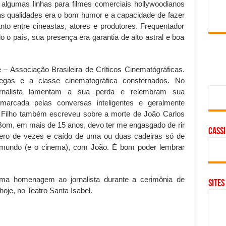
s algumas linhas para filmes comerciais hollywoodianos
ras qualidades era o bom humor e a capacidade de fazer
anto entre cineastas, atores e produtores. Frequentador
o o país, sua presença era garantia de alto astral e boa
 – Associação Brasileira de Críticos Cinematógráficas.
egas e a classe cinematográfica consternados. No
rnalista lamentam a sua perda e relembram sua
, marcada pelas conversas inteligentes e geralmente
a Filho também escreveu sobre a morte de João Carlos
om, em mais de 15 anos, devo ter me engasgado de rir
cass
ro de vezes e caído de uma ou duas cadeiras só de
o mundo (e o cinema), com João. É bom poder lembrar
ma homenagem ao jornalista durante a cerimônia de
SITES
oje, no Teatro Santa Isabel.