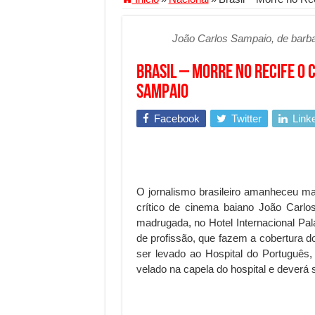
Segurança digital se torna
João Carlos Sampaio, de barba
Mais da metade dos trabal
Comércio Interativo ganh
Brasil – Morre no Recife o 
PF e Emissoras Apertam o 
Sampaio
De economista a referência
Facebook
Twitter
Link
Marcenaria sob medida: qu
Do estudo à aprovação: com
Tomada de decisão estraté
O jornalismo brasileiro amanheceu mai
Investimento em energia li
crítico de cinema baiano João Carlos
madrugada, no Hotel Internacional P
Serralheria de Alumínio vs
de profissão, que fazem a cobertura d
Qualidade do produto e p
ser levado ao Hospital do Português,
velado na capela do hospital e deverá 
O Crescimento da Influênc