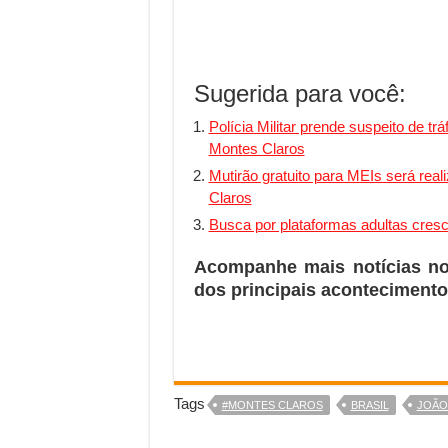
Sugerida para você:
Polícia Militar prende suspeito de tr
Montes Claros
Mutirão gratuito para MEIs será rea
Claros
Busca por plataformas adultas cres
Acompanhe mais notícias n
dos principais acontecimento
Tags
#MONTES CLAROS
BRASIL
JOÃO