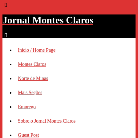
Jornal Montes Claros
Inicio / Home Page
Montes Claros
Norte de Minas
Mais Seções
Emprego
Sobre o Jornal Montes Claros
Guest Post