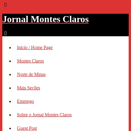
Jornal Montes Claros
Inicio / Home Page
Montes Claros
Norte de Minas
Mais Seções
Emprego
Sobre o Jornal Montes Claros
Guest Post