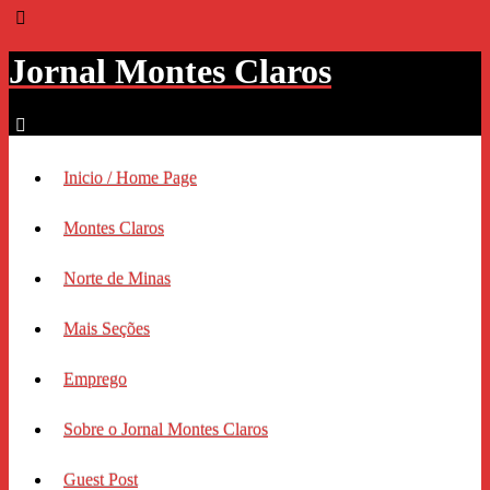
Jornal Montes Claros
Inicio / Home Page
Montes Claros
Norte de Minas
Mais Seções
Emprego
Sobre o Jornal Montes Claros
Guest Post