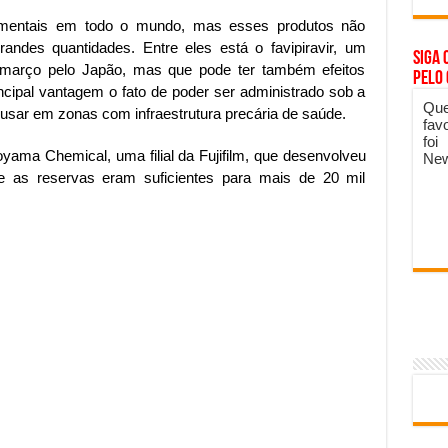
rimentais em todo o mundo, mas esses produtos não
randes quantidades. Entre eles está o favipiravir, um
Siga 
m março pelo Japão, mas que pode ter também efeitos
pelo
ncipal vantagem o fato de poder ser administrado sob a
Que
usar em zonas com infraestrutura precária de saúde.
fav
foi
ama Chemical, uma filial da Fujifilm, que desenvolveu
New
ue as reservas eram suficientes para mais de 20 mil