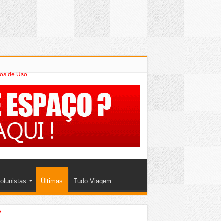
os de Uso
olunistas
Últimas
Tudo Viagem
?