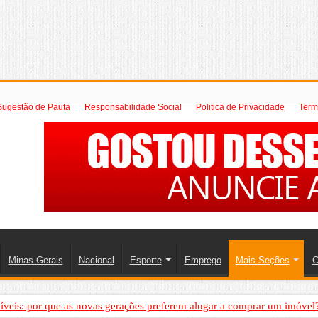
Sugestão de Pauta
Responsabilidade Social
Politica de Privacidade
Term
Minas Gerais
Nacional
Esporte
Emprego
Mais Seções
C
íveis: por que as novas gerações preferem alugar a comprar um imóvel