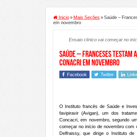
Criador de Sites ou VPS: co
Conheça a melhor empresa 
Inicio
»
Mais Seções
»
Saúde – Frances
em novembro
Segurança digital se torna
Mais da metade dos trabal
Ensaio clínico vai começar no in
Comércio Interativo ganh
Saúde – Franceses testam a
PF e Emissoras Apertam o 
Conacri em novembro
De economista a referência
Facebook
Twitter
Link
Marcenaria sob medida: qu
Do estudo à aprovação: com
Tomada de decisão estraté
Investimento em energia li
O Instituto francês de Saúde e Inves
favipiravir (Avigan), um dos tratam
Serralheria de Alumínio vs
Concacri, em novembro, segundo um do
Qualidade do produto e p
começar no início de novembro com c
Delfraissy, que dirige o Instituto 
O Crescimento da Influênc