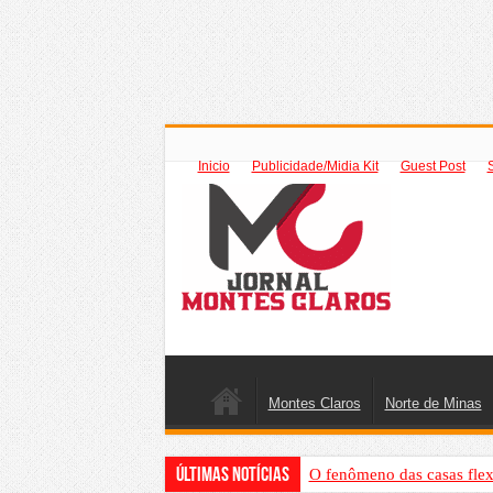
Inicio
Publicidade/Midia Kit
Guest Post
Montes Claros
Norte de Minas
Últimas Notícias
O fenômeno das casas flex