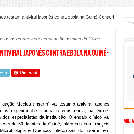
mo saber a hora certa de evoluir sua infraestrutura digital
de transfer passeios e traslados em Porto Seguro, Bahia
es testam antiviral japonês contra ebola na Guiné-Conacri
 prioridade diante do avanço das tecnologias conectadas
hadores desconfia dos canais de denúncia das empresas
ício de novembro com cerca de 60 doentes da Guiné
a força no Brasil com a chegada da VIVAMOMENTO ao polo empresarial
ntiviral japonês contra ebola na Guiné-
Cerco Contra Streamings Piratas: Entenda o Bloqueio e o Que Muda
 nacional: como Jaque Rosa ensina tarólogas a faturarem mais de R$ 10
edIn
Pinterest
ando vale mais a pena investir em móveis personalizados?
o planejar sua trajetória acadêmica e profissional
gica: como usar dados e regulamentações a seu favor
mpa chega para brasileiros: ZCT traz oportunidades de lucro seguro com
tigação Médica (Inserm) vai testar o antiviral japonês
entos experimentais contra o vírus ebola, na Guiné-
. Ferro: guia completo para escolher o portão ideal para seu imóvel
s especialistas da instituição. O ensaio clínico vai
Mídia
ercepção do consumidor: como marcas evitam ruídos no mercado
erca de 60 doentes da Guiné, informou Jean-François
de Microbiologia e Doenças Infecciosas do Inserm, em
ia de Especialistas Independentes