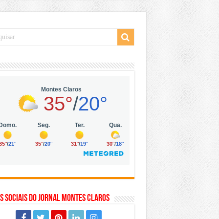
 da Vila Olímpia, em São Paulo
 mil no digital
 solar, eólica e hidrogênio verde
s Sociais do Jornal Montes Claros