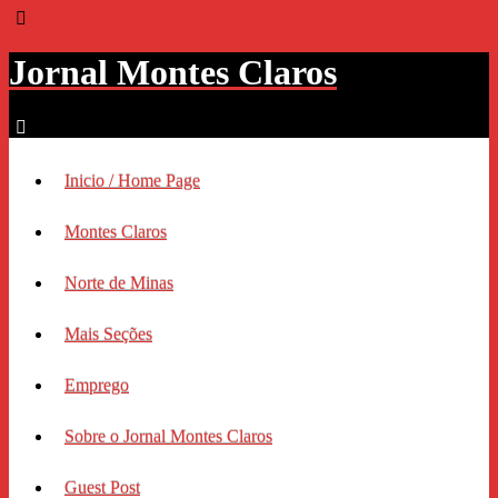
Jornal Montes Claros
Inicio / Home Page
Montes Claros
Norte de Minas
Mais Seções
Emprego
Sobre o Jornal Montes Claros
Guest Post