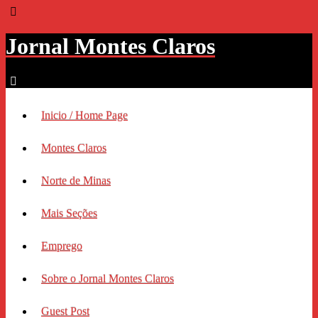
Jornal Montes Claros
Inicio / Home Page
Montes Claros
Norte de Minas
Mais Seções
Emprego
Sobre o Jornal Montes Claros
Guest Post