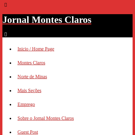
Jornal Montes Claros
Inicio / Home Page
Montes Claros
Norte de Minas
Mais Seções
Emprego
Sobre o Jornal Montes Claros
Guest Post