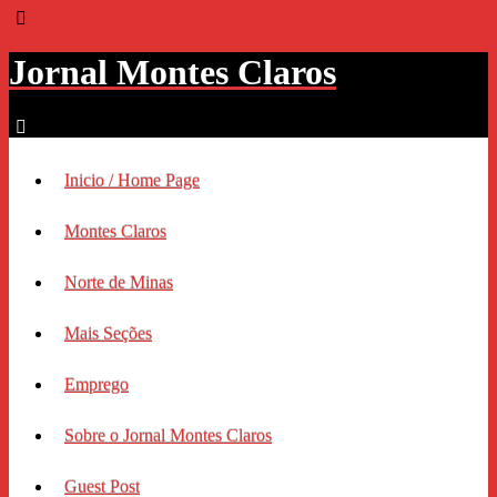
Jornal Montes Claros
Inicio / Home Page
Montes Claros
Norte de Minas
Mais Seções
Emprego
Sobre o Jornal Montes Claros
Guest Post