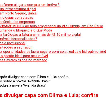
preferem alugar a comprar um imóvel?
a infraestrutura digital
em Porto Seguro, Bahia
ecnologias conectadas
denúncia das empresas
 VIVAMOMENTO ao polo empresarial da Vila Olímpia, em São Paulo
 Entenda o Bloqueio e o Que Muda
 tarólogas a faturarem mais de R$ 10 mil no digital
 móveis personalizados?
a e profissional
ntações a seu favor
az oportunidades de lucro seguro com solar, eólica e hidrogênio ver
 o portão ideal para seu imóvel
cas evitam ruídos no mercado
pós divulgar capa com Dilma e Lula; confira
obre a novela 'Avenida Brasil'
 divulgar capa com Dilma e Lula; confira