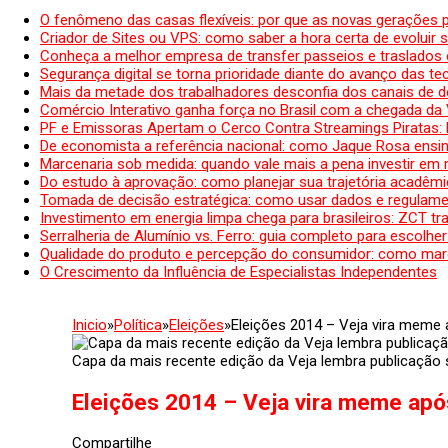
O fenômeno das casas flexíveis: por que as novas gerações 
Criador de Sites ou VPS: como saber a hora certa de evoluir su
Conheça a melhor empresa de transfer passeios e traslados 
Segurança digital se torna prioridade diante do avanço das t
Mais da metade dos trabalhadores desconfia dos canais de 
Comércio Interativo ganha força no Brasil com a chegada da
PF e Emissoras Apertam o Cerco Contra Streamings Piratas:
De economista a referência nacional: como Jaque Rosa ensina
Marcenaria sob medida: quando vale mais a pena investir em
Do estudo à aprovação: como planejar sua trajetória acadêmic
Tomada de decisão estratégica: como usar dados e regulame
Investimento em energia limpa chega para brasileiros: ZCT tr
Serralheria de Alumínio vs. Ferro: guia completo para escolher
Qualidade do produto e percepção do consumidor: como mar
O Crescimento da Influência de Especialistas Independentes
Inicio
»
Política
»
Eleições
»
Eleições 2014 – Veja vira meme a
Capa da mais recente edição da Veja lembra publicação s
Eleições 2014 – Veja vira meme após
Compartilhe