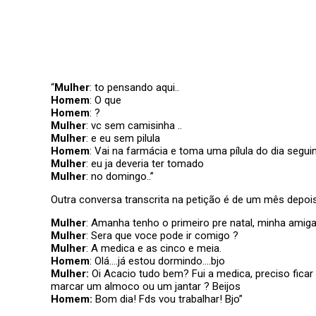
“
Mulher
: to pensando aqui..
Homem
: O que
Homem
: ?
Mulher
: vc sem camisinha ..
Mulher
: e eu sem pilula
Homem
: Vai na farmácia e toma uma pílula do dia segui
Mulher
: eu ja deveria ter tomado
Mulher
: no domingo..”
Outra conversa transcrita na petição é de um mês depois
Mulher
: Amanha tenho o primeiro pre natal, minha amiga
Mulher
: Sera que voce pode ir comigo ?
Mulher
: A medica e as cinco e meia.
Homem
: Olá….já estou dormindo….bjo
Mulher
:
Oi Acacio tudo bem? Fui a medica, preciso fica
marcar um almoco ou um jantar ? Beijos
Homem
:
Bom dia! Fds vou trabalhar! Bjo”