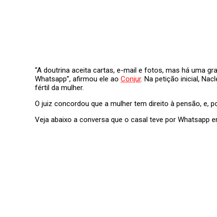
“A doutrina aceita cartas, e-mail e fotos, mas há uma g
Whatsapp”, afirmou ele ao
Conju
r
. Na petição inicial, N
fértil da mulher.
O juiz concordou que a mulher tem direito à pensão, e, p
Veja abaixo a conversa que o casal teve por Whatsapp em