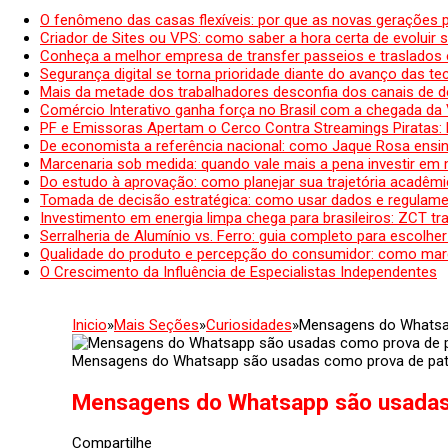
O fenômeno das casas flexíveis: por que as novas gerações 
Criador de Sites ou VPS: como saber a hora certa de evoluir su
Conheça a melhor empresa de transfer passeios e traslados 
Segurança digital se torna prioridade diante do avanço das t
Mais da metade dos trabalhadores desconfia dos canais de 
Comércio Interativo ganha força no Brasil com a chegada da
PF e Emissoras Apertam o Cerco Contra Streamings Piratas:
De economista a referência nacional: como Jaque Rosa ensina
Marcenaria sob medida: quando vale mais a pena investir em
Do estudo à aprovação: como planejar sua trajetória acadêmic
Tomada de decisão estratégica: como usar dados e regulame
Investimento em energia limpa chega para brasileiros: ZCT tr
Serralheria de Alumínio vs. Ferro: guia completo para escolher
Qualidade do produto e percepção do consumidor: como mar
O Crescimento da Influência de Especialistas Independentes
Inicio
»
Mais Seções
»
Curiosidades
»
Mensagens do Whatsap
Mensagens do Whatsapp são usadas como prova de pat
Mensagens do Whatsapp são usadas 
Compartilhe