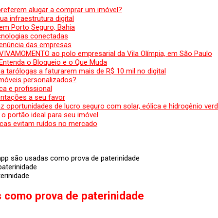
preferem alugar a comprar um imóvel?
a infraestrutura digital
em Porto Seguro, Bahia
ecnologias conectadas
denúncia das empresas
 VIVAMOMENTO ao polo empresarial da Vila Olímpia, em São Paulo
 Entenda o Bloqueio e o Que Muda
 tarólogas a faturarem mais de R$ 10 mil no digital
 móveis personalizados?
a e profissional
ntações a seu favor
az oportunidades de lucro seguro com solar, eólica e hidrogênio ver
 o portão ideal para seu imóvel
cas evitam ruídos no mercado
p são usadas como prova de paterinidade
erinidade
como prova de paterinidade