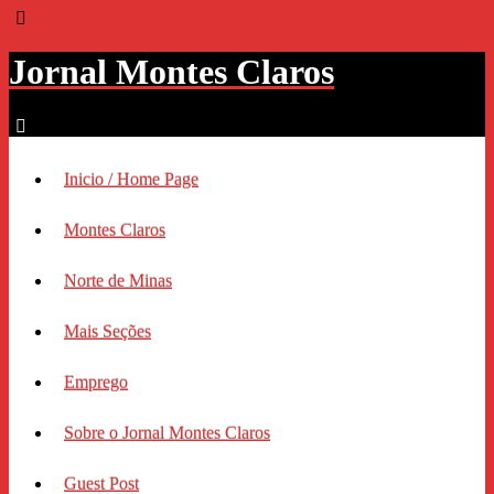
Jornal Montes Claros
Inicio / Home Page
Montes Claros
Norte de Minas
Mais Seções
Emprego
Sobre o Jornal Montes Claros
Guest Post