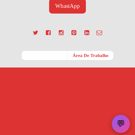
WhastApp
Móvel
Área De Trabalho
💬