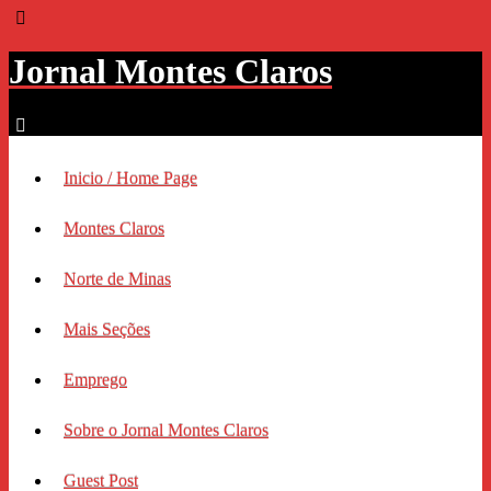
Jornal Montes Claros
Inicio / Home Page
Montes Claros
Norte de Minas
Mais Seções
Emprego
Sobre o Jornal Montes Claros
Guest Post