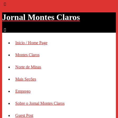
Jornal Montes Claros
Inicio / Home Page
Montes Claros
Norte de Minas
Mais Seções
Emprego
Sobre o Jornal Montes Claros
Guest Post