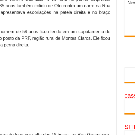
New
35 anos também colidiu de Oto contra um carro na Rua
 apresentava escoriações na patela direita e no braço
 homem de 59 anos ficou ferido em um capotamento de
 posto da PRF, região rural de Montes Claros. Ele ficou
a perna direita.
cass
SI
rma de fogo por volta das 19 horas, na Rua Guanabara,