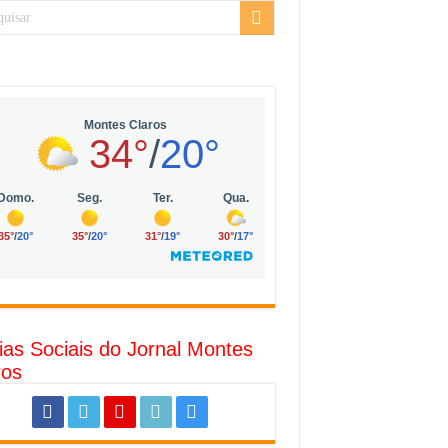
sarial da Vila Olímpia, em São Paulo
uda
R$ 10 mil no digital
o com solar, eólica e hidrogênio verde
l
ias Sociais do Jornal Montes
ros