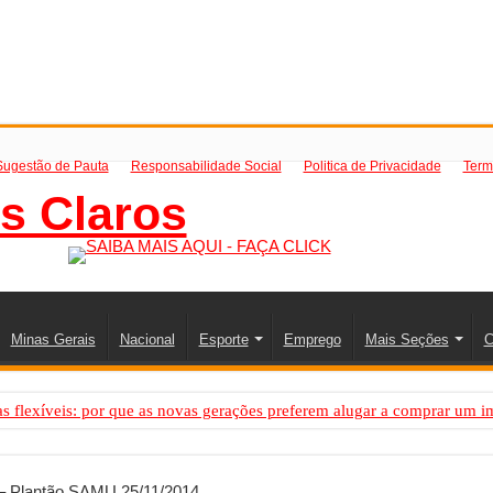
Sugestão de Pauta
Responsabilidade Social
Politica de Privacidade
Term
Minas Gerais
Nacional
Esporte
Emprego
Mais Seções
C
 flexíveis: por que as novas gerações preferem alugar a comprar um i
PS: como saber a hora certa de evoluir sua infraestrutura digital
resa de transfer passeios e traslados em Porto Seguro, Bahia
– Plantão SAMU 25/11/2014