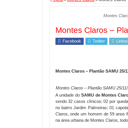
Segurança digital se
Montes Clar
Mais da metade dos t
Comércio Interativo
Montes Claros – Pl
PF e Emissoras Aper
Facebook
Twitter
Linked
De economista a refe
Marcenaria sob medi
Do estudo à aprovaçã
Montes Claros – Plantão SAMU 25/1
Tomada de decisão es
Investimento em ener
Montes Claros – Plantão SAMU 25/11
Serralheria de Alumí
A unidade do
SAMU de Montes Clar
Qualidade do produt
sendo 32 casos clínicos; 02 por queda
no bairro Jardim Palmeiras; 01 capot
O Crescimento da Inf
Claros, onde um homem de 59 anos fic
na área urbana de Montes Claros, todo