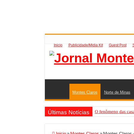
Inicio
Publicidade/Midia Kit
Guest Post
Montes Claros
Norte de Minas
Últimas Notícias
O fenômeno das casas
Criador de Sites ou V
Conheça a melhor emp
Inicio
»
Montes Claros
»
Montes Claros 