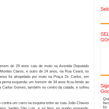
Sel
SE
GO
omem de 29 anos caiu de moto na Avenida Deputado
 Montes Claros, e outro de 24 anos, na Rua Ceará, no
nos foi atropelado por moto na Praça Dr. Carlos, em
u a perna esquerda; um homem de 34 anos ficou ferido ao
Sig
ua Carlos Gomes, também no centro da cidade, e sofreu
Goo
Que
fav
contra um carro na esquina entre as ruas João Chaves
foi
irro Jardim São Luis, e se feriu no punho esquerdo,