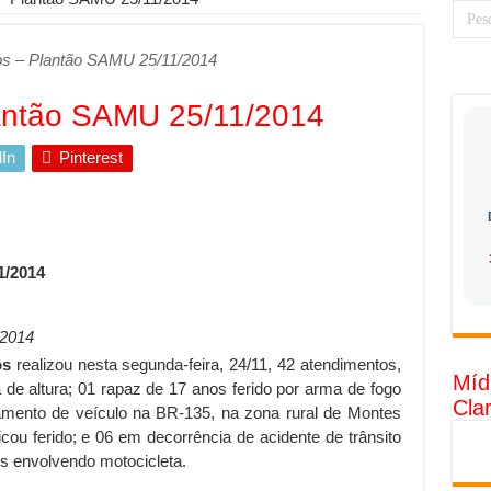
 torna prioridade diante do avanço das tecnologias conectadas
os – Plantão SAMU 25/11/2014
rabalhadores desconfia dos canais de denúncia das empresas
 ganha força no Brasil com a chegada da VIVAMOMENTO ao polo empre
antão SAMU 25/11/2014
tam o Cerco Contra Streamings Piratas: Entenda o Bloqueio e o Que M
In
Pinterest
rência nacional: como Jaque Rosa ensina tarólogas a faturarem mais de 
da: quando vale mais a pena investir em móveis personalizados?
o: como planejar sua trajetória acadêmica e profissional
1/2014
tratégica: como usar dados e regulamentações a seu favor
gia limpa chega para brasileiros: ZCT traz oportunidades de lucro segur
/2014
nio vs. Ferro: guia completo para escolher o portão ideal para seu imóve
os
realizou nesta segunda-feira, 24/11, 42 atendimentos,
Míd
o e percepção do consumidor: como marcas evitam ruídos no mercado
 de altura; 01 rapaz de 17 anos ferido por arma de fogo
Cla
amento de veículo na BR-135, na zona rural de Montes
luência de Especialistas Independentes
ou ferido; e 06 em decorrência de acidente de trânsito
s envolvendo motocicleta.