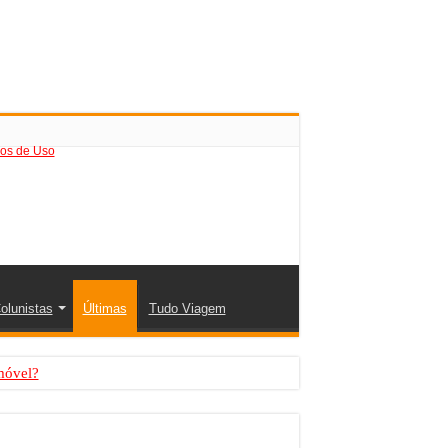
os de Uso
olunistas
Últimas
Tudo Viagem
móvel?