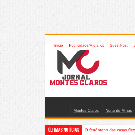
Inicio
Publicidade/Midia Kit
Guest Post
Montes Claros
Norte de Minas
Últimas Notícias
O fenômeno das casas flex