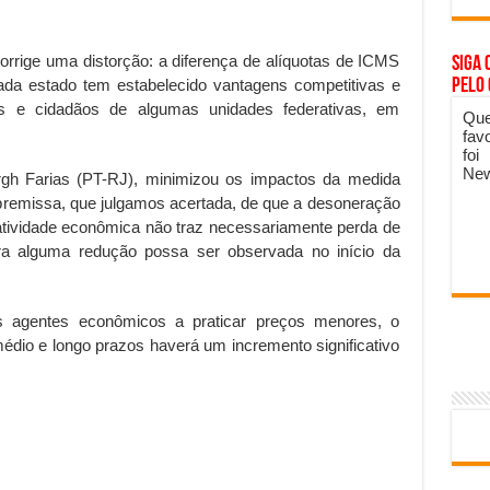
orrige uma distorção: a diferença de alíquotas de ICMS
Siga 
pelo
ada estado tem estabelecido vantagens competitivas e
as e cidadãos de algumas unidades federativas, em
Que
fav
foi
New
ergh Farias (PT-RJ), minimizou os impactos da medida
a premissa, que julgamos acertada, de que a desoneração
 atividade econômica não traz necessariamente perda de
a alguma redução possa ser observada no início da
s agentes econômicos a praticar preços menores, o
dio e longo prazos haverá um incremento significativo