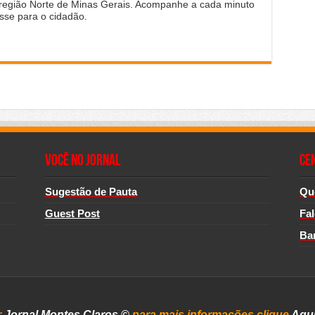
 região Norte de Minas Gerais. Acompanhe a cada minuto
sse para o cidadão.
Você no Jornal
CE
Sugestão de Pauta
Qu
Guest Post
Fa
Ba
r
Jornal Montes Claros
©
para mais informações clique
Aqu