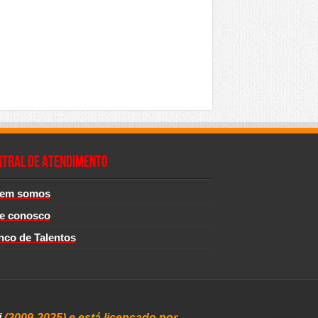
NTRAL DE ATENDIMENTO
em somos
le conosco
nco de Talentos
i
(2009-2025) e está licençado por