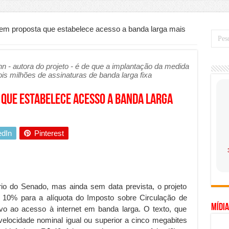
mo saber a hora certa de evoluir sua infraestrutura digital
de transfer passeios e traslados em Porto Seguro, Bahia
m proposta que estabelece acesso a banda larga mais
 prioridade diante do avanço das tecnologias conectadas
hadores desconfia dos canais de denúncia das empresas
n - autora do projeto - é de que a implantação da medida
is milhões de assinaturas de banda larga fixa
a força no Brasil com a chegada da VIVAMOMENTO ao polo empresarial
Cerco Contra Streamings Piratas: Entenda o Bloqueio e o Que Muda
que estabelece acesso a banda larga
 nacional: como Jaque Rosa ensina tarólogas a faturarem mais de R$ 10
ando vale mais a pena investir em móveis personalizados?
edIn
Pinterest
o planejar sua trajetória acadêmica e profissional
gica: como usar dados e regulamentações a seu favor
mpa chega para brasileiros: ZCT traz oportunidades de lucro seguro com
rio do Senado, mas ainda sem data prevista, o projeto
. Ferro: guia completo para escolher o portão ideal para seu imóvel
 10% para a alíquota do Imposto sobre Circulação de
Mídia
vo ao acesso à internet em banda larga. O texto, que
ercepção do consumidor: como marcas evitam ruídos no mercado
elocidade nominal igual ou superior a cinco megabites
ia de Especialistas Independentes