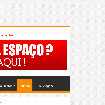
os de Uso
olunistas
Últimas
Tudo Viagem
?