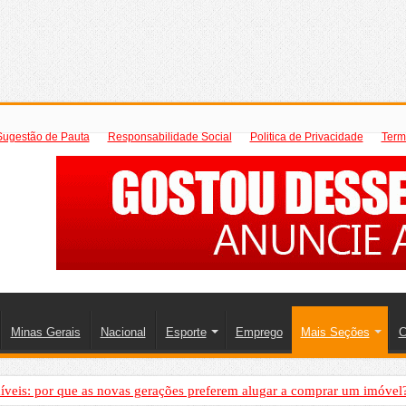
Sugestão de Pauta
Responsabilidade Social
Politica de Privacidade
Term
Minas Gerais
Nacional
Esporte
Emprego
Mais Seções
C
íveis: por que as novas gerações preferem alugar a comprar um imóvel