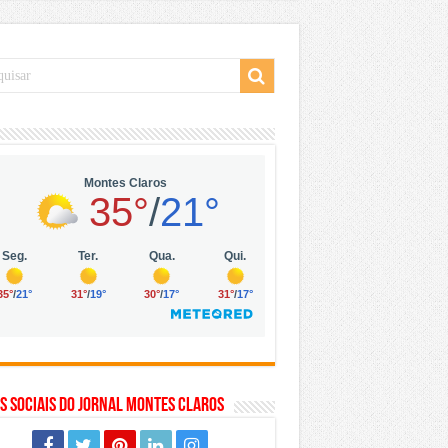
 da Vila Olímpia, em São Paulo
 mil no digital
 solar, eólica e hidrogênio verde
s Sociais do Jornal Montes Claros