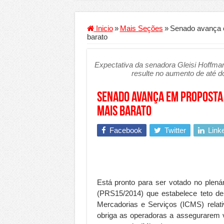
Criador de Sites ou VPS: co
Conheça a melhor empresa 
Inicio
»
Mais Seções
»
Senado avança e
barato
Segurança digital se torna
Mais da metade dos trabal
Expectativa da senadora Gleisi Hoffman
resulte no aumento de até do
Comércio Interativo ganh
PF e Emissoras Apertam o 
Senado avança em proposta 
De economista a referência
mais barato
Marcenaria sob medida: qu
Facebook
Twitter
Link
Do estudo à aprovação: com
Tomada de decisão estraté
Investimento em energia li
Está pronto para ser votado no plená
Serralheria de Alumínio vs
(PRS15/2014) que estabelece teto de
Mercadorias e Serviços (ICMS) relati
Qualidade do produto e p
obriga as operadoras a assegurarem v
O Crescimento da Influênc