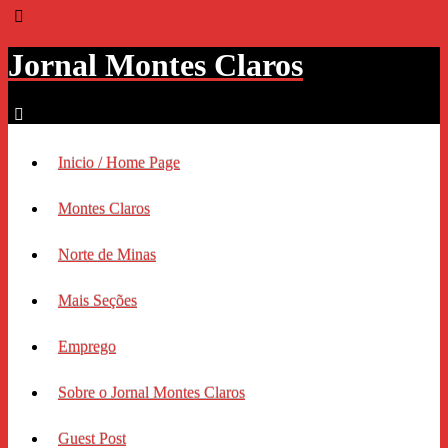
Jornal Montes Claros
Inicio / Home Page
Montes Claros
Norte de Minas
Mais Seções
Emprego
Sobre o Jornal Montes Claros
Guest Post