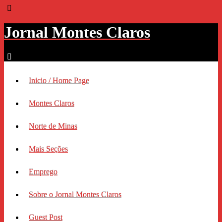
Jornal Montes Claros
Inicio / Home Page
Montes Claros
Norte de Minas
Mais Seções
Emprego
Sobre o Jornal Montes Claros
Guest Post