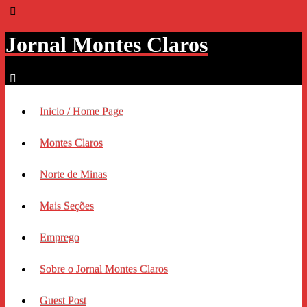
Jornal Montes Claros
Inicio / Home Page
Montes Claros
Norte de Minas
Mais Seções
Emprego
Sobre o Jornal Montes Claros
Guest Post