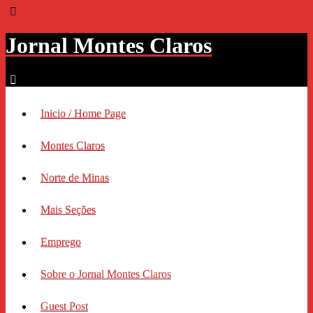
Jornal Montes Claros
Inicio / Home Page
Montes Claros
Norte de Minas
Mais Seções
Emprego
Sobre o Jornal Montes Claros
Guest Post