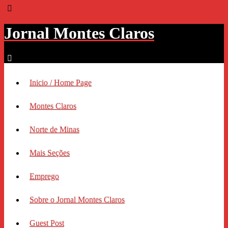
Jornal Montes Claros
Inicio / Home Page
Montes Claros
Norte de Minas
Mais Seções
Emprego
Sobre o Jornal Montes Claros
Guest Post