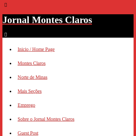
Jornal Montes Claros
Inicio / Home Page
Montes Claros
Norte de Minas
Mais Seções
Emprego
Sobre o Jornal Montes Claros
Guest Post