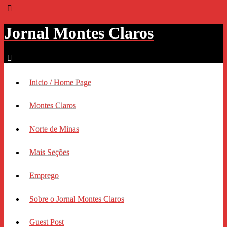
Jornal Montes Claros
Inicio / Home Page
Montes Claros
Norte de Minas
Mais Seções
Emprego
Sobre o Jornal Montes Claros
Guest Post