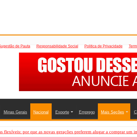
Sugestão de Pauta
Responsabilidade Social
Politica de Privacidade
Term
Minas Gerais
Nacional
Esporte
Emprego
Mais Seções
C
 flexíveis: por que as novas gerações preferem alugar a comprar um i