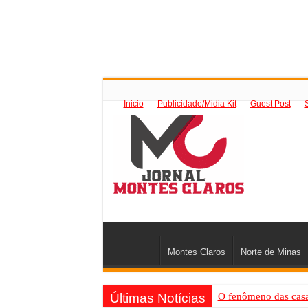
Inicio
Publicidade/Midia Kit
Guest Post
Montes Claros
Norte de Minas
Últimas Notícias
O fenômeno das casas