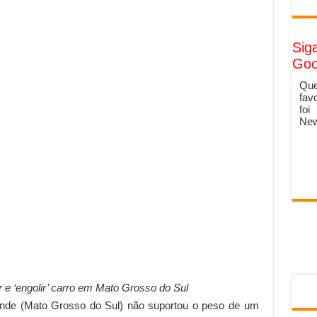
Sig
Goo
Que
fav
foi
New
 e ‘engolir’ carro em Mato Grosso do Sul
de (Mato Grosso do Sul) não suportou o peso de um