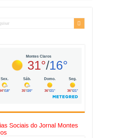
sarial da Vila Olímpia, em São Paulo
uda
R$ 10 mil no digital
o com solar, eólica e hidrogênio verde
l
ias Sociais do Jornal Montes
ros