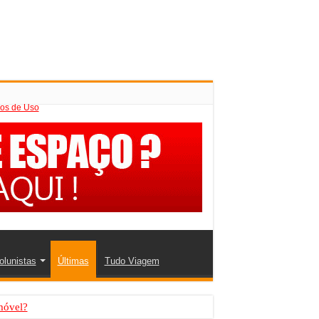
os de Uso
olunistas
Últimas
Tudo Viagem
móvel?