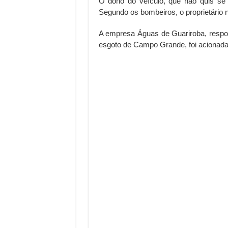
O dono do veículo, que não quis se i
Segundo os bombeiros, o proprietário n
A empresa Águas de Guariroba, respon
esgoto de Campo Grande, foi acionada