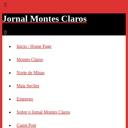
Jornal Montes Claros
Inicio / Home Page
Montes Claros
Norte de Minas
Mais Seções
Emprego
Sobre o Jornal Montes Claros
Guest Post