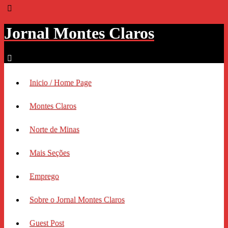
Jornal Montes Claros
Inicio / Home Page
Montes Claros
Norte de Minas
Mais Seções
Emprego
Sobre o Jornal Montes Claros
Guest Post