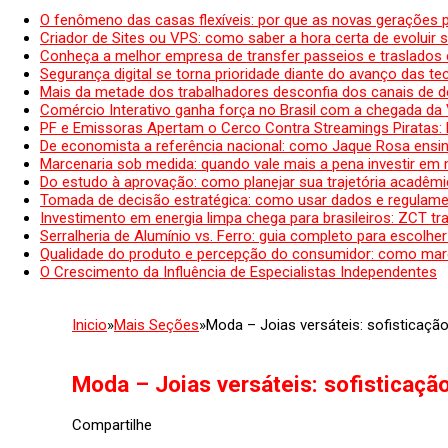
O fenômeno das casas flexíveis: por que as novas gerações 
Criador de Sites ou VPS: como saber a hora certa de evoluir su
Conheça a melhor empresa de transfer passeios e traslados 
Segurança digital se torna prioridade diante do avanço das t
Mais da metade dos trabalhadores desconfia dos canais de 
Comércio Interativo ganha força no Brasil com a chegada da
PF e Emissoras Apertam o Cerco Contra Streamings Piratas:
De economista a referência nacional: como Jaque Rosa ensina
Marcenaria sob medida: quando vale mais a pena investir em
Do estudo à aprovação: como planejar sua trajetória acadêmic
Tomada de decisão estratégica: como usar dados e regulame
Investimento em energia limpa chega para brasileiros: ZCT tr
Serralheria de Alumínio vs. Ferro: guia completo para escolher
Qualidade do produto e percepção do consumidor: como mar
O Crescimento da Influência de Especialistas Independentes
Inicio
»
Mais Seções
»
Moda – Joias versáteis: sofisticaçã
Moda – Joias versáteis: sofisticaçã
Compartilhe