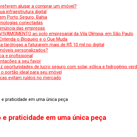
preferem alugar a comprar um imóvel?
a infraestrutura digital
em Porto Seguro, Bahia
ecnologias conectadas
denúncia das empresas
 VIVAMOMENTO ao polo empresarial da Vila Olímpia, em São Paulo
 Entenda o Bloqueio e o Que Muda
 tarólogas a faturarem mais de R$ 10 mil no digital
 móveis personalizados?
a e profissional
ntações a seu favor
az oportunidades de lucro seguro com solar, eólica e hidrogênio ver
 o portão ideal para seu imóvel
cas evitam ruídos no mercado
o e praticidade em uma única peça
o e praticidade em uma única peça