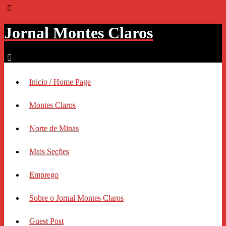
Jornal Montes Claros
Inicio / Home Page
Montes Claros
Norte de Minas
Mais Seções
Emprego
Sobre o Jornal Montes Claros
Guest Post