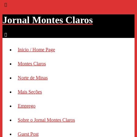
Jornal Montes Claros
Inicio / Home Page
Montes Claros
Norte de Minas
Mais Seções
Emprego
Sobre o Jornal Montes Claros
Guest Post