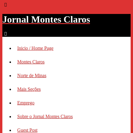
Jornal Montes Claros
Inicio / Home Page
Montes Claros
Norte de Minas
Mais Seções
Emprego
Sobre o Jornal Montes Claros
Guest Post