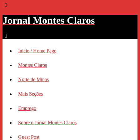
Jornal Montes Claros
Inicio / Home Page
Montes Claros
Norte de Minas
Mais Seções
Emprego
Sobre o Jornal Montes Claros
Guest Post