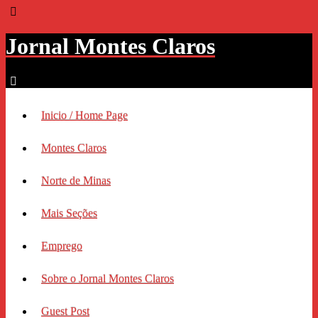
Jornal Montes Claros
Inicio / Home Page
Montes Claros
Norte de Minas
Mais Seções
Emprego
Sobre o Jornal Montes Claros
Guest Post