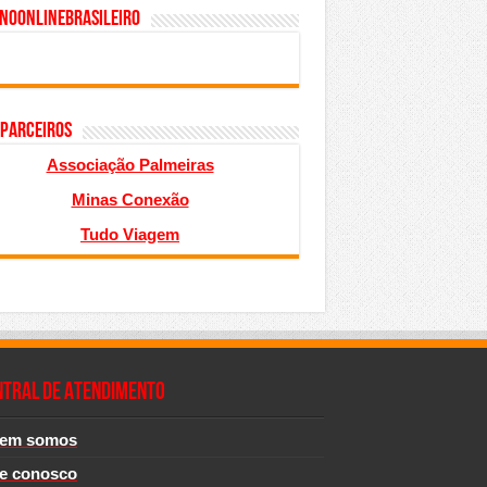
inoonlinebrasileiro
 PARCEIROS
Associação Palmeiras
Minas Conexão
Tudo Viagem
NTRAL DE ATENDIMENTO
em somos
le conosco