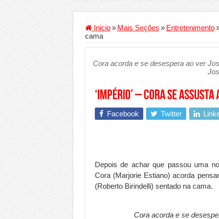
Criador de Sites ou VPS: co
Conheça a melhor empresa 
Inicio
»
Mais Seções
»
Entretenimento
cama
Segurança digital se torna
Mais da metade dos trabal
Cora acorda e se desespera ao ver Jo
Jos
Comércio Interativo ganh
PF e Emissoras Apertam o 
‘Império’ – Cora se assusta
De economista a referência
Facebook
Twitter
Link
Marcenaria sob medida: qu
Do estudo à aprovação: com
Tomada de decisão estraté
Depois de achar que passou uma noit
Investimento em energia li
Cora (Marjorie Estiano) acorda pens
Serralheria de Alumínio vs
(Roberto Birindelli) sentado na cama.
Qualidade do produto e p
Cora acorda e se desespe
O Crescimento da Influênc