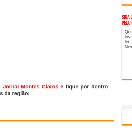
Siga 
pelo
Que
fav
foi
New
o
Jornal Montes Claros
e fique por dentro
s da região!