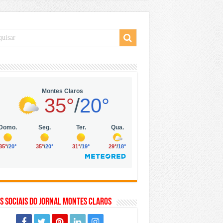
 da Vila Olímpia, em São Paulo
 mil no digital
 solar, eólica e hidrogênio verde
s Sociais do Jornal Montes Claros