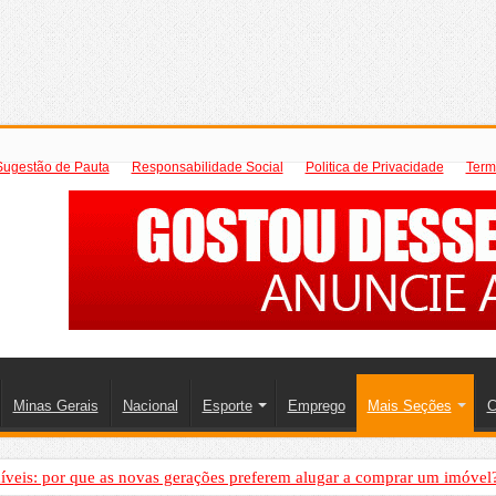
Sugestão de Pauta
Responsabilidade Social
Politica de Privacidade
Term
Minas Gerais
Nacional
Esporte
Emprego
Mais Seções
C
íveis: por que as novas gerações preferem alugar a comprar um imóvel