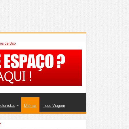
os de Uso
olunistas
Últimas
Tudo Viagem
?