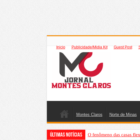
Inicio
Publicidade/Midia Kit
Guest Post
Montes Claros
Norte de Minas
Últimas Notícias
O fenômeno das casas flex