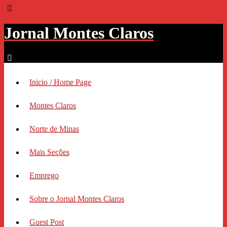
Jornal Montes Claros
Inicio / Home Page
Montes Claros
Norte de Minas
Mais Seções
Emprego
Sobre o Jornal Montes Claros
Guest Post