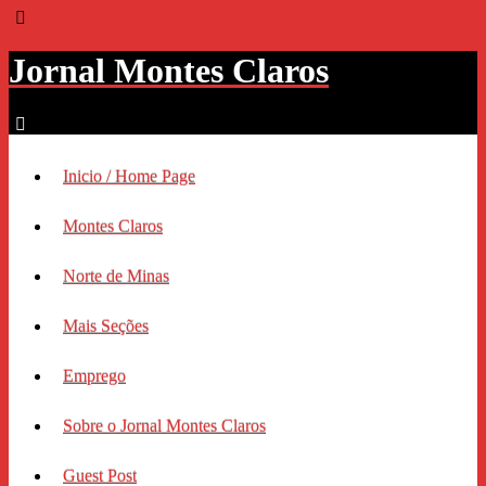
Jornal Montes Claros
Inicio / Home Page
Montes Claros
Norte de Minas
Mais Seções
Emprego
Sobre o Jornal Montes Claros
Guest Post