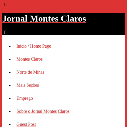
Jornal Montes Claros
Inicio / Home Page
Montes Claros
Norte de Minas
Mais Seções
Emprego
Sobre o Jornal Montes Claros
Guest Post