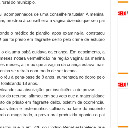
 rural do município.
Selo 
al, acompanhados de uma conselheira tutelar. A menina,
ar, mostrou à conselheira a vagina dizendo que seu pai
.
l, onde o médico de plantão, após examiná-la, constatou
ai foi preso em flagrante delito pelo crime de estupro
e o dia uma babá cuidava da criança. Em depoimento, a
 meses notara vermelhidão na região vaginal da menina
três meses, afirmou que a vagina da criança estava mais
enina se retraía com medo de ser tocada.
u o réu à pena-base de 9 anos, aumentada no dobro pelo
 totalizando 18 anos.
SELO 
eiteando sua absolvição, por insuficiência de provas.
or do recurso, afirmou em seu voto que a materialidade
to de prisão em flagrante delito, boletim de ocorrência,
 da vítima e testemunhos colhidos na fase do inquérito
ndo o magistrado, a prova oral produzida apontou o pai
altou que o art. 226 do Código Penal estabelece que