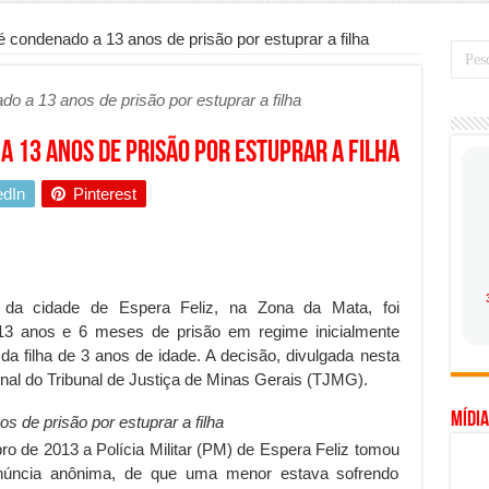
de transfer passeios e traslados em Porto Seguro, Bahia
 condenado a 13 anos de prisão por estuprar a filha
 prioridade diante do avanço das tecnologias conectadas
o a 13 anos de prisão por estuprar a filha
hadores desconfia dos canais de denúncia das empresas
a força no Brasil com a chegada da VIVAMOMENTO ao polo empresarial
 13 anos de prisão por estuprar a filha
Cerco Contra Streamings Piratas: Entenda o Bloqueio e o Que Muda
edIn
Pinterest
 nacional: como Jaque Rosa ensina tarólogas a faturarem mais de R$ 10
ando vale mais a pena investir em móveis personalizados?
o planejar sua trajetória acadêmica e profissional
, da cidade de Espera Feliz, na Zona da Mata, foi
gica: como usar dados e regulamentações a seu favor
 13 anos e 6 meses de prisão em regime inicialmente
a filha de 3 anos de idade. A decisão, divulgada nesta
mpa chega para brasileiros: ZCT traz oportunidades de lucro seguro com
inal do Tribunal de Justiça de Minas Gerais (TJMG).
. Ferro: guia completo para escolher o portão ideal para seu imóvel
Mídia
 de prisão por estuprar a filha
ercepção do consumidor: como marcas evitam ruídos no mercado
o de 2013 a Polícia Militar (PM) de Espera Feliz tomou
ia de Especialistas Independentes
núncia anônima, de que uma menor estava sofrendo