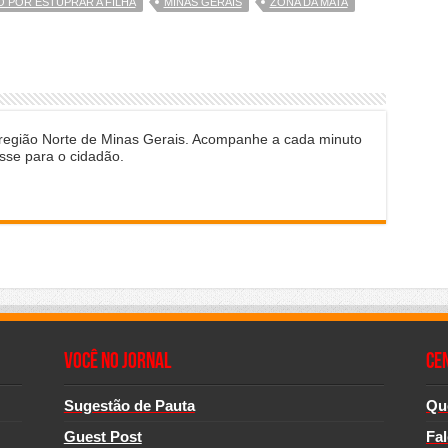
O POR ESTUPRAR A FILHA
MINAS GERAIS
ZONA DA MATA
 região Norte de Minas Gerais. Acompanhe a cada minuto
sse para o cidadão.
Você no Jornal
CE
Sugestão de Pauta
Qu
Guest Post
Fa