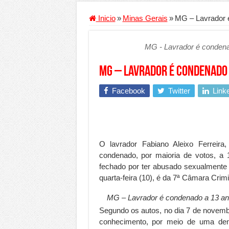
Conheça a melhor empresa 
Inicio
»
Minas Gerais
»
MG – Lavrador é
Segurança digital se torna
MG - Lavrador é condenad
Mais da metade dos trabal
Comércio Interativo ganh
MG – Lavrador é condenado a
PF e Emissoras Apertam o 
Facebook
Twitter
Link
De economista a referência
Marcenaria sob medida: qu
Do estudo à aprovação: com
O lavrador Fabiano Aleixo Ferreira
Tomada de decisão estraté
condenado, por maioria de votos, a
fechado por ter abusado sexualmente d
Investimento em energia li
quarta-feira (10), é da 7ª Câmara Crim
Serralheria de Alumínio vs
MG – Lavrador é condenado a 13 anos
Qualidade do produto e p
Segundo os autos, no dia 7 de novembr
O Crescimento da Influênc
conhecimento, por meio de uma de