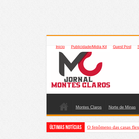
Inicio
Publicidade/Midia Kit
Guest Post
Montes Claros
Norte de Minas
Últimas Notícias
O fenômeno das casas flex
Criador de Sites ou VPS: co