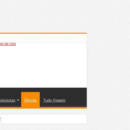
os de Uso
olunistas
Últimas
Tudo Viagem
?