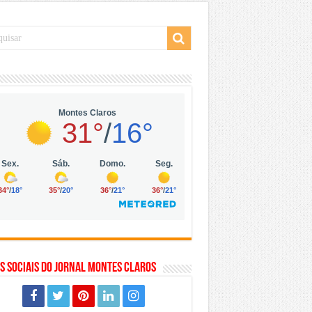
 da Vila Olímpia, em São Paulo
 mil no digital
 solar, eólica e hidrogênio verde
s Sociais do Jornal Montes Claros