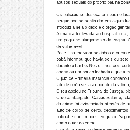
abusos sexuais do próprio pai, na zona
Os policiais se deslocaram para o loc
perguntada se sentia dor em algum lug
introduzia nela o dedo e o órgão genital
A criança foi levada ao hospital loca
um pequeno alargamento da vagina. O p
de vulnerável.
Pai e filha morvam sozinhos e durant
babá informou que havia seis ou sete
durante o banho. Nos últimos dois ou 
aberta ou um pouco inchada e que a m
O juiz de Primeira Instância condeno
fato de o réu ser ascendente da vítima,
O réu apelou ao Tribunal de Justiça, pl
O desembargador Cássio Salomé, relat
do crime foi evidenciada através de au
auto de corpo de delito, depoimentos
policial e confirmados em juízo. Segu
como autor do crime.
Quanto à pena, o desembargador ress