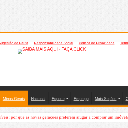
Sugestão de Pauta
Responsabilidade Social
Politica de Privacidade
Term
Minas Gerais
Nacional
Esporte
Emprego
Mais Seções
C
íveis: por que as novas gerações preferem alugar a comprar um imóvel
mo saber a hora certa de evoluir sua infraestrutura digital