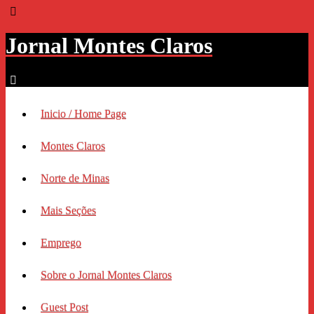
Jornal Montes Claros
Inicio / Home Page
Montes Claros
Norte de Minas
Mais Seções
Emprego
Sobre o Jornal Montes Claros
Guest Post