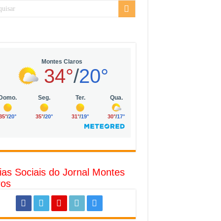
sarial da Vila Olímpia, em São Paulo
uda
R$ 10 mil no digital
o com solar, eólica e hidrogênio verde
l
ias Sociais do Jornal Montes
ros