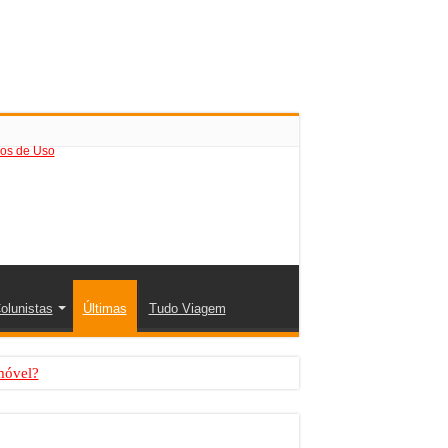
os de Uso
olunistas
Últimas
Tudo Viagem
móvel?