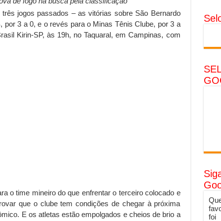
ova de fogo na busca pela classificação
três jogos passados – as vitórias sobre São Bernardo
Sel
, por 3 a 0, e o revés para o Minas Tênis Clube, por 3 a
Brasil Kirin-SP, às 19h, no Taquaral, em Campinas, com
SE
GO
Sig
Goo
 o time mineiro do que enfrentar o terceiro colocado e
Que
provar que o clube tem condições de chegar à próxima
fav
tômico. E os atletas estão empolgados e cheios de brio a
foi