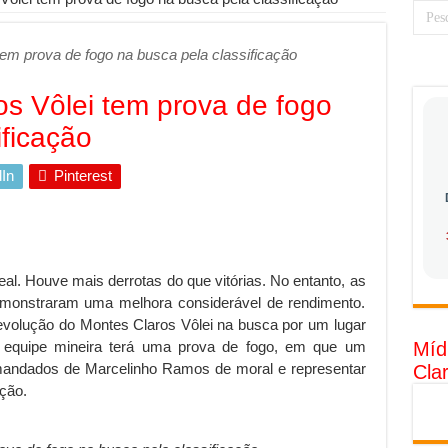
 torna prioridade diante do avanço das tecnologias conectadas
tem prova de fogo na busca pela classificação
rabalhadores desconfia dos canais de denúncia das empresas
 ganha força no Brasil com a chegada da VIVAMOMENTO ao polo empre
os Vôlei tem prova de fogo
tam o Cerco Contra Streamings Piratas: Entenda o Bloqueio e o Que M
ificação
rência nacional: como Jaque Rosa ensina tarólogas a faturarem mais de 
In
Pinterest
da: quando vale mais a pena investir em móveis personalizados?
o: como planejar sua trajetória acadêmica e profissional
tratégica: como usar dados e regulamentações a seu favor
l. Houve mais derrotas do que vitórias. No entanto, as
gia limpa chega para brasileiros: ZCT traz oportunidades de lucro segur
demonstraram uma melhora considerável de rendimento.
nio vs. Ferro: guia completo para escolher o portão ideal para seu imóve
evolução do Montes Claros Vôlei na busca por um lugar
, a equipe mineira terá uma prova de fogo, em que um
Míd
o e percepção do consumidor: como marcas evitam ruídos no mercado
omandados de Marcelinho Ramos de moral e representar
Cla
luência de Especialistas Independentes
ção.