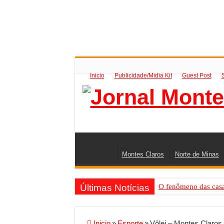
Inicio
Publicidade/Midia Kit
Guest Post
Montes Claros
Norte de Minas
Últimas Notícias
O fenômeno das casas
Criador de Sites ou V
Conheça a melhor emp
Inicio
»
Esporte
»
Vôlei – Montes Claros 