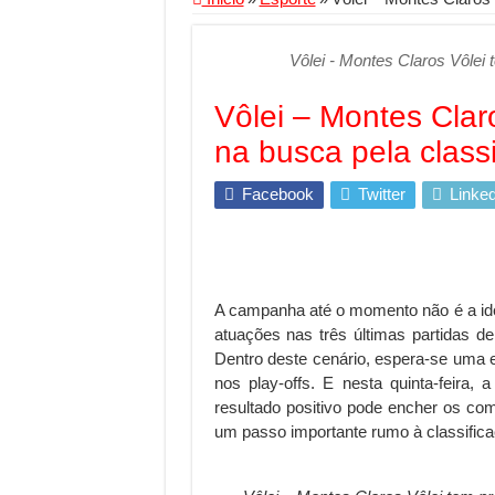
Segurança digital se
Vôlei - Montes Claros Vôlei 
Mais da metade dos t
Comércio Interativo
Vôlei – Montes Clar
PF e Emissoras Aper
na busca pela class
De economista a refe
Facebook
Twitter
Linked
Marcenaria sob medi
Do estudo à aprovaçã
Tomada de decisão es
A campanha até o momento não é a idea
Investimento em ener
atuações nas três últimas partidas 
Serralheria de Alumí
Dentro deste cenário, espera-se uma 
nos play-offs. E nesta quinta-feira
Qualidade do produt
resultado positivo pode encher os c
O Crescimento da Inf
um passo importante rumo à classifica