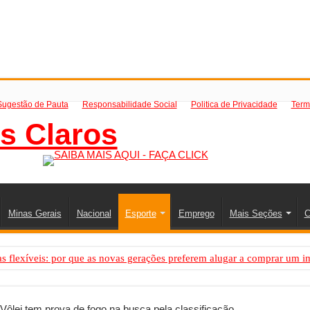
Sugestão de Pauta
Responsabilidade Social
Politica de Privacidade
Term
Minas Gerais
Nacional
Esporte
Emprego
Mais Seções
C
 flexíveis: por que as novas gerações preferem alugar a comprar um i
PS: como saber a hora certa de evoluir sua infraestrutura digital
resa de transfer passeios e traslados em Porto Seguro, Bahia
Vôlei tem prova de fogo na busca pela classificação