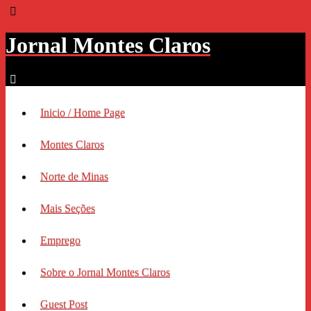
Jornal Montes Claros
Inicio / Home Page
Montes Claros
Norte de Minas
Mais Seções
Emprego
Sobre o Jornal Montes Claros
Guest Post