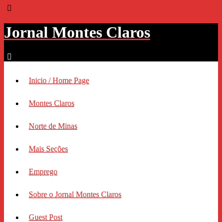
Jornal Montes Claros
Inicio / Home Page
Montes Claros
Norte de Minas
Mais Seções
Emprego
Sobre o Jornal Montes Claros
Guest Post