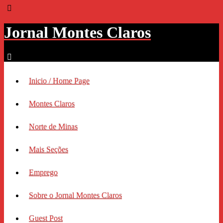
Jornal Montes Claros
Inicio / Home Page
Montes Claros
Norte de Minas
Mais Seções
Emprego
Sobre o Jornal Montes Claros
Guest Post