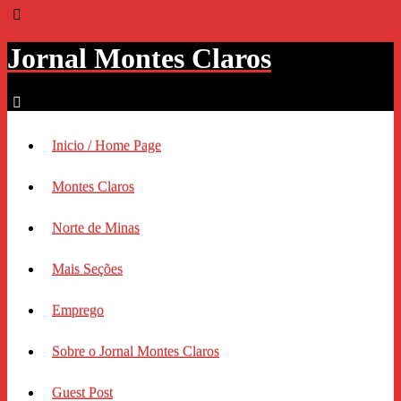
Jornal Montes Claros
Inicio / Home Page
Montes Claros
Norte de Minas
Mais Seções
Emprego
Sobre o Jornal Montes Claros
Guest Post