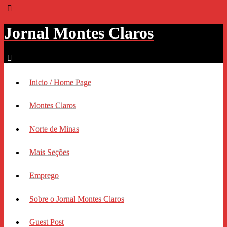
Jornal Montes Claros
Inicio / Home Page
Montes Claros
Norte de Minas
Mais Seções
Emprego
Sobre o Jornal Montes Claros
Guest Post