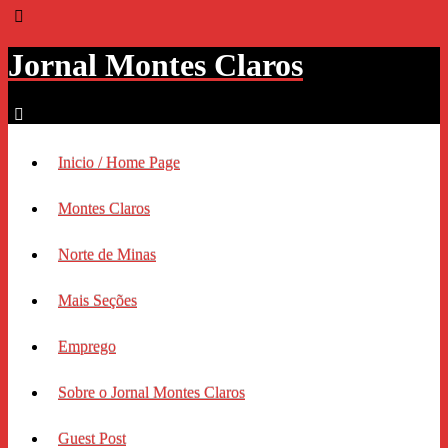
Jornal Montes Claros
Inicio / Home Page
Montes Claros
Norte de Minas
Mais Seções
Emprego
Sobre o Jornal Montes Claros
Guest Post