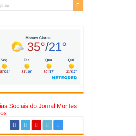
sarial da Vila Olímpia, em São Paulo
uda
R$ 10 mil no digital
o com solar, eólica e hidrogênio verde
l
ias Sociais do Jornal Montes
ros