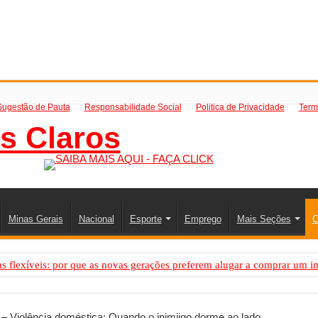
Sugestão de Pauta
Responsabilidade Social
Politica de Privacidade
Term
Minas Gerais
Nacional
Esporte
Emprego
Mais Seções
C
 flexíveis: por que as novas gerações preferem alugar a comprar um i
PS: como saber a hora certa de evoluir sua infraestrutura digital
resa de transfer passeios e traslados em Porto Seguro, Bahia
 – Violência doméstica: Quando o inimiigo dorme ao lado