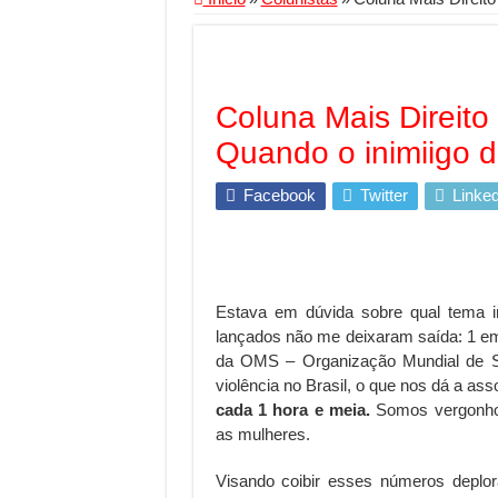
Segurança digital se
Mais da metade dos t
Comércio Interativo
Coluna Mais Direito
PF e Emissoras Aper
Quando o inimiigo 
De economista a refe
Facebook
Twitter
Linked
Marcenaria sob medi
Do estudo à aprovaçã
Tomada de decisão es
Estava em dúvida sobre qual tema in
Investimento em ener
lançados não me deixaram saída: 1 em
Serralheria de Alumí
da OMS – Organização Mundial de S
violência no Brasil, o que nos dá a a
Qualidade do produt
cada 1 hora e meia.
Somos vergonhos
O Crescimento da Inf
as mulheres.
Visando coibir esses números deplorá