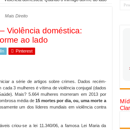
 torna prioridade diante do avanço das tecnologias conectadas
Mais Direito
rabalhadores desconfia dos canais de denúncia das empresas
 ganha força no Brasil com a chegada da VIVAMOMENTO ao polo empre
 – Violência doméstica:
tam o Cerco Contra Streamings Piratas: Entenda o Bloqueio e o Que M
dorme ao lado
rência nacional: como Jaque Rosa ensina tarólogas a faturarem mais de 
In
Pinterest
da: quando vale mais a pena investir em móveis personalizados?
o: como planejar sua trajetória acadêmica e profissional
tratégica: como usar dados e regulamentações a seu favor
iciar a série de artigos sobre crimes. Dados recém-
gia limpa chega para brasileiros: ZCT traz oportunidades de lucro segur
 cada 3 mulheres é vítima de violência conjugal (dados
nio vs. Ferro: guia completo para escolher o portão ideal para seu imóve
aúde). Mais? 5.664 mulheres morreram em 2013 por
ssombrosa média de
15 mortes por dia, ou, uma morte a
Míd
o e percepção do consumidor: como marcas evitam ruídos no mercado
amente um dos líderes mundiais em violência contra
Cla
luência de Especialistas Independentes
veis criou-se a lei 11.340/06, a famosa Lei Maria da