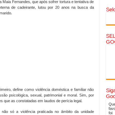
 Maia Fernandes, que após sofrer tortura e tentativa de
eterna de cadeirante, lutou por 20 anos na busca da
Sel
marido.
SE
GO
rimeiro, define como violência doméstica e familiar não
Sig
ão psicológica, sexual, patrimonial e moral. Sim, por
Goo
s que as constatadas em laudos de perícia legal.
Que
fav
a não só a violência praticada no âmbito da unidade
foi