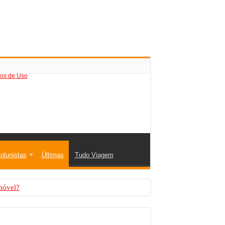
os de Uso
olunistas
Últimas
Tudo Viagem
móvel?