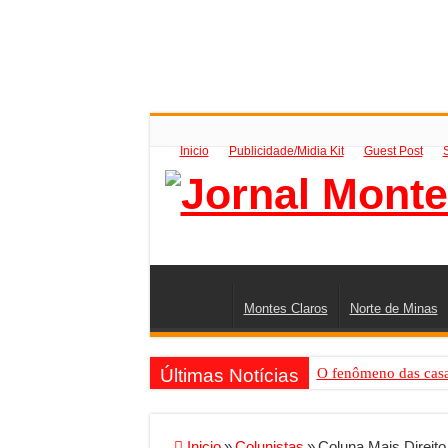
Inicio
Publicidade/Midia Kit
Guest Post
Montes Claros
Norte de Minas
Últimas Notícias
O fenômeno das casas
Criador de Sites ou V
Conheça a melhor emp
Inicio
»
Colunistas
»
Coluna Mais Direito