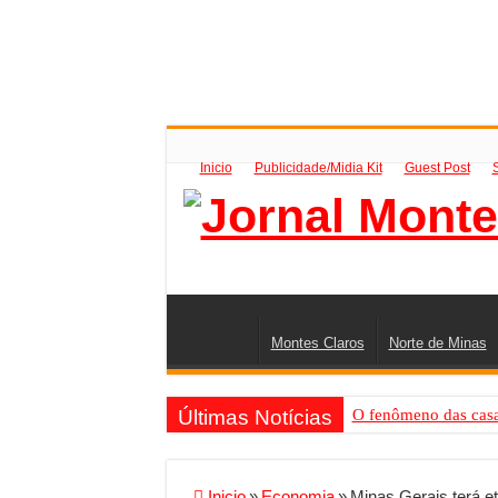
Inicio
Publicidade/Midia Kit
Guest Post
Montes Claros
Norte de Minas
Últimas Notícias
O fenômeno das casas
Criador de Sites ou V
Conheça a melhor emp
Inicio
»
Economia
»
Minas Gerais terá e