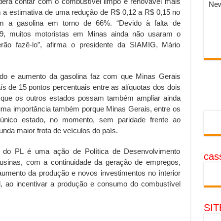
rá contar com o combustível limpo e renovável mais
New
 a estimativa de uma redução de R$ 0,12 a R$ 0,15 no
m a gasolina em torno de 66%. “Devido à falta de
09, muitos motoristas em Minas ainda não usaram o
rão fazê-lo”, afirma o presidente da SIAMIG, Mário
ado e aumento da gasolina faz com que Minas Gerais
s de 15 pontos percentuais entre as alíquotas dos dois
 que os outros estados possam também ampliar ainda
uma importância também porque Minas Gerais, entre os
 único estado, no momento, sem paridade frente ao
unda maior frota de veículos do país.
 do PL é uma ação de Política de Desenvolvimento
cass
 usinas, com a continuidade da geração de empregos,
 aumento da produção e novos investimentos no interior
l, ao incentivar a produção e consumo do combustível
SI