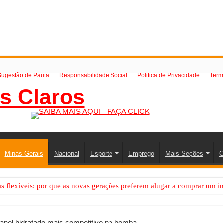
Sugestão de Pauta
Responsabilidade Social
Politica de Privacidade
Term
Minas Gerais
Nacional
Esporte
Emprego
Mais Seções
C
 flexíveis: por que as novas gerações preferem alugar a comprar um i
PS: como saber a hora certa de evoluir sua infraestrutura digital
resa de transfer passeios e traslados em Porto Seguro, Bahia
tanol hidratado mais competitivo na bomba