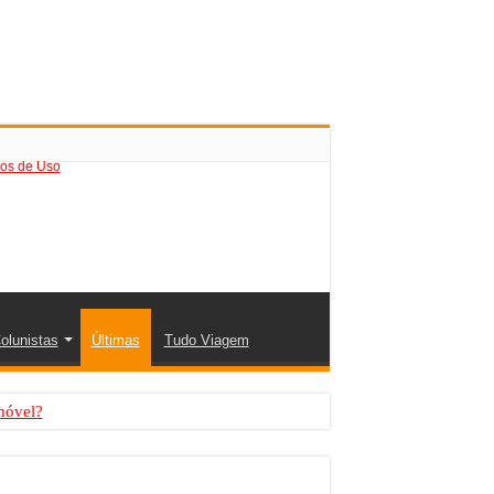
os de Uso
olunistas
Últimas
Tudo Viagem
móvel?