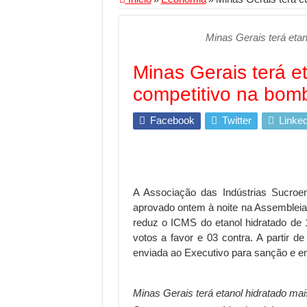
Segurança digital se
Minas Gerais terá eta
Mais da metade dos t
Comércio Interativo
Minas Gerais terá e
PF e Emissoras Aper
competitivo na bom
De economista a refe
Facebook
Twitter
Linked
Marcenaria sob medi
Do estudo à aprovaçã
Tomada de decisão es
A Associação das Indústrias Sucroe
Investimento em ener
aprovado ontem à noite na Assembleia
Serralheria de Alumí
reduz o ICMS do etanol hidratado de
votos a favor e 03 contra. A partir
Qualidade do produt
enviada ao Executivo para sanção e en
O Crescimento da Inf
Minas Gerais terá etanol hidratado ma