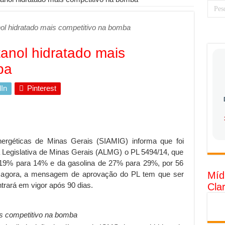
 torna prioridade diante do avanço das tecnologias conectadas
nol hidratado mais competitivo na bomba
rabalhadores desconfia dos canais de denúncia das empresas
 ganha força no Brasil com a chegada da VIVAMOMENTO ao polo empre
tanol hidratado mais
tam o Cerco Contra Streamings Piratas: Entenda o Bloqueio e o Que M
ba
rência nacional: como Jaque Rosa ensina tarólogas a faturarem mais de 
In
Pinterest
da: quando vale mais a pena investir em móveis personalizados?
o: como planejar sua trajetória acadêmica e profissional
tratégica: como usar dados e regulamentações a seu favor
nergéticas de Minas Gerais (SIAMIG) informa que foi
gia limpa chega para brasileiros: ZCT traz oportunidades de lucro segur
 Legislativa de Minas Gerais (ALMG) o PL 5494/14, que
nio vs. Ferro: guia completo para escolher o portão ideal para seu imóve
 19% para 14% e da gasolina de 27% para 29%, por 56
 de agora, a mensagem de aprovação do PL tem que ser
Míd
o e percepção do consumidor: como marcas evitam ruídos no mercado
trará em vigor após 90 dias.
Cla
luência de Especialistas Independentes
is competitivo na bomba