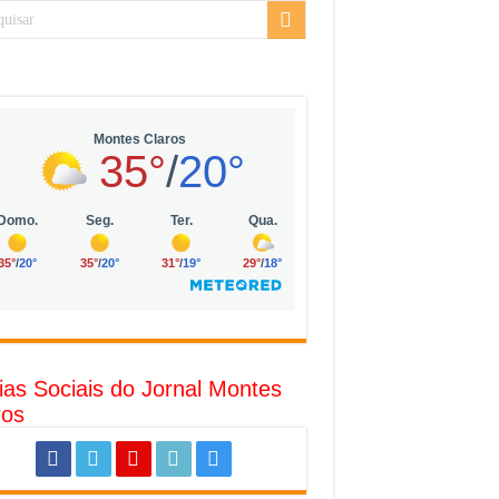
sarial da Vila Olímpia, em São Paulo
uda
R$ 10 mil no digital
o com solar, eólica e hidrogênio verde
l
ias Sociais do Jornal Montes
ros