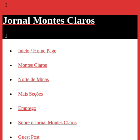
Jornal Montes Claros
Inicio / Home Page
Montes Claros
Norte de Minas
Mais Seções
Emprego
Sobre o Jornal Montes Claros
Guest Post