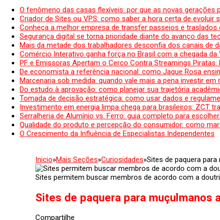
O fenômeno das casas flexíveis: por que as novas gerações 
Criador de Sites ou VPS: como saber a hora certa de evoluir su
Conheça a melhor empresa de transfer passeios e traslados 
Segurança digital se torna prioridade diante do avanço das t
Mais da metade dos trabalhadores desconfia dos canais de 
Comércio Interativo ganha força no Brasil com a chegada da
PF e Emissoras Apertam o Cerco Contra Streamings Piratas:
De economista a referência nacional: como Jaque Rosa ensina
Marcenaria sob medida: quando vale mais a pena investir em
Do estudo à aprovação: como planejar sua trajetória acadêmic
Tomada de decisão estratégica: como usar dados e regulame
Investimento em energia limpa chega para brasileiros: ZCT tr
Serralheria de Alumínio vs. Ferro: guia completo para escolher
Qualidade do produto e percepção do consumidor: como mar
O Crescimento da Influência de Especialistas Independentes
Inicio
»
Mais Seções
»
Curiosidades
»
Sites de paquera par
Sites permitem buscar membros de acordo com a doutrin
Sites de paquera para muçulmanos a
Compartilhe