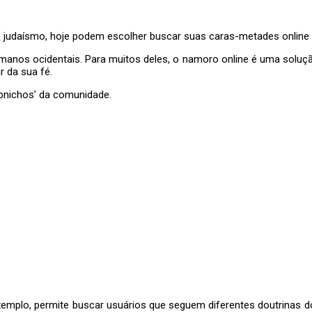
 o judaísmo, hoje podem escolher buscar suas caras-metades online 
manos ocidentais. Para muitos deles, o namoro online é uma soluçã
 da sua fé.
bnichos’ da comunidade.
mplo, permite buscar usuários que seguem diferentes doutrinas do i