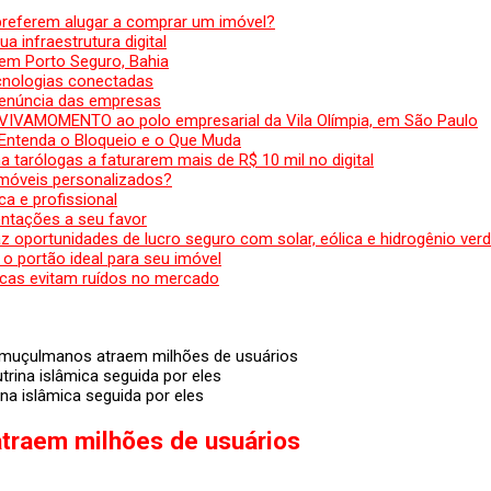
preferem alugar a comprar um imóvel?
a infraestrutura digital
em Porto Seguro, Bahia
ecnologias conectadas
denúncia das empresas
 VIVAMOMENTO ao polo empresarial da Vila Olímpia, em São Paulo
 Entenda o Bloqueio e o Que Muda
 tarólogas a faturarem mais de R$ 10 mil no digital
 móveis personalizados?
a e profissional
ntações a seu favor
az oportunidades de lucro seguro com solar, eólica e hidrogênio ver
 o portão ideal para seu imóvel
cas evitam ruídos no mercado
a muçulmanos atraem milhões de usuários
a islâmica seguida por eles
traem milhões de usuários